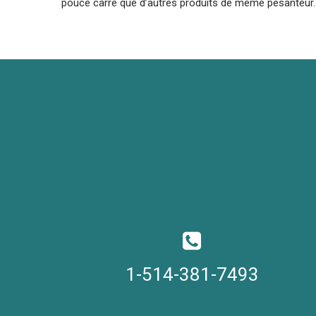
pouce carré que d’autres produits de même pesanteur.
1-514-381-7493